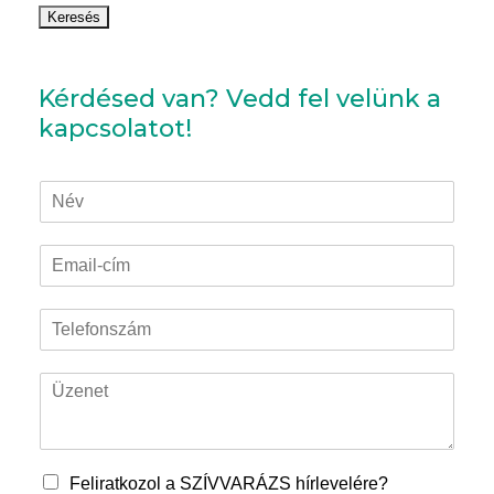
Kérdésed van? Vedd fel velünk a
kapcsolatot!
N
é
v
E
*
m
a
T
i
e
l
l
-
Ü
e
c
z
f
í
e
o
m
n
n
*
e
s
Feliratkozol a SZÍVVARÁZS hírlevelére?
t