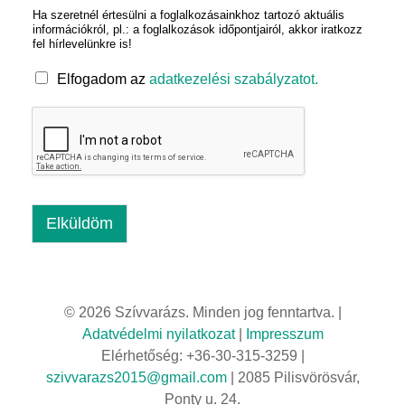
z
Ha szeretnél értesülni a foglalkozásainkhoz tartozó aktuális
*
á
információkról, pl.: a foglalkozások időpontjairól, akkor iratkozz
m
fel hírlevelünkre is!
Elfogadom az
adatkezelési szabályzatot.
Elküldöm
© 2026 Szívvarázs. Minden jog fenntartva. |
Adatvédelmi nyilatkozat
|
Impresszum
Elérhetőség: +36-30-315-3259 |
szivvarazs2015@gmail.com
| 2085 Pilisvörösvár,
Ponty u. 24.