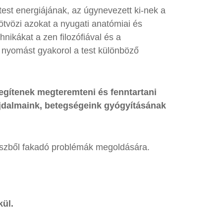
test energiájának, az úgynevezett ki-nek a
tvözi azokat a nyugati anatómiai és
nikákat a zen filozófiával és a
, nyomást gyakorol a test különböző
egítenek megteremteni és fenntartani
ájdalmaink, betegségeink gyógyításának
resszből fakadó problémák megoldására.
kül.