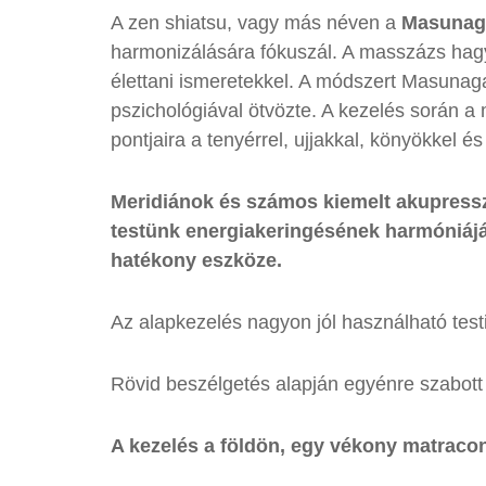
A zen shiatsu, vagy más néven a
Masunaga
harmonizálására fókuszál. A masszázs hagy
élettani ismeretekkel. A módszert Masunaga 
pszichológiával ötvözte. A kezelés során a
pontjaira a tenyérrel, ujjakkal, könyökkel és
Meridiánok és számos kiemelt akupressz
testünk energiakeringésének harmóniájá
hatékony eszköze.
Az alapkezelés nagyon jól használható test
Rövid beszélgetés alapján egyénre szabott
A kezelés a földön, egy vékony matracon,