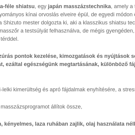
-féle shiatsu
, egy
japán masszázstechnika
, amely a 
ományos kínai orvoslás elveire épül, de egyedi módon ö
Shizuto mester dolgozta ki, aki a klasszikus shiatsu tech
 masszőr a testsúlyát felhasználva, de mégis gyengéden
 térddel.
úrás pontok kezelése, kimozgatások és nyújtások s
t, ezáltal egészségünk megtartásának, különböző f
i-lelki kimerültség és apró fájdalmak enyhítésére, a st
 masszázsprogramot állítok össze,
 kényelmes, laza ruhában zajlik, olaj használata nél