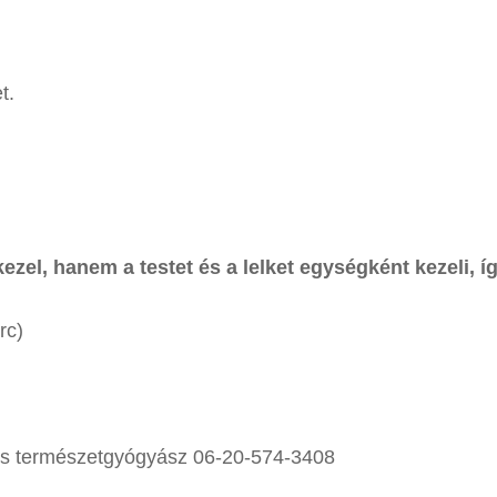
t.
el, hanem a testet és a lelket egységként kezeli, így
rc)
ógus természetgyógyász 06-20-574-3408