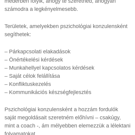
mederben folyik, ahogy te szeretnéd, ahogyan
számodra a legkényelmesebb.
Területek, amelyekben pszichológiai konzulensként
segíthetek:
– Párkapcsolati elakadások
– Önértékelési kérdések
– Munkahellyel kapcsolatos kérdések
– Saját célok felállítása
– Konfliktuskezelés
– Kommunikációs készségfejlesztés
Pszichológiai konzulensként a hozzám fordulók
saját megoldásait szeretném előhívni – csakúgy,
mint a coach -, ám mélyebben elemezzük a lélektani
folyamatokat.