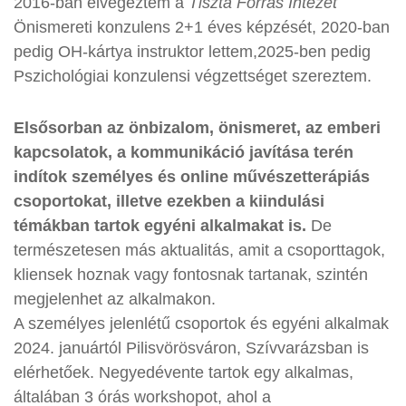
2016-ban elvégeztem a
Tiszta Forrás Intézet
Önismereti konzulens 2+1 éves képzését, 2020-ban
pedig OH-kártya instruktor lettem,2025-ben pedig
Pszichológiai konzulensi végzettséget szereztem.
Elsősorban az önbizalom, önismeret, az emberi
kapcsolatok, a kommunikáció javítása terén
indítok személyes és online művészetterápiás
csoportokat, illetve ezekben a kiindulási
témákban tartok egyéni alkalmakat is.
De
természetesen más aktualitás, amit a csoporttagok,
kliensek hoznak vagy fontosnak tartanak, szintén
megjelenhet az alkalmakon.
A személyes jelenlétű csoportok és egyéni alkalmak
2024. januártól Pilisvörösváron, Szívvarázsban is
elérhetőek. Negyedévente tartok egy alkalmas,
általában 3 órás workshopot, ahol a