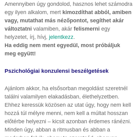
Amennyiben úgy gondolod, hasznos lehet számodra
egy ilyen alkalom, mert
kimozdíthat abból, amiben
vagy, mutathat más nézőpontot, segíthet akár
változtatni
valamiben, akár
felismerni
egy
helyzetet, írj, hívj,
jelentkezz
.
Ha eddig nem ment egyedül, most próbáljuk
meg együtt!
Pszichológiai konzulensi beszélgetések
Ajánlom akkor, ha elsősorban megoldást szeretnél
találni valamilyen elakadásban, élethelyzetben.
Ehhez keressük közösen az utat úgy, hogy nem kell
hozzá túl mélyre menni, nem kell a múltat hosszan
előtérbe helyezni – kicsit azonban érdemes ránézni.
Minden úgy, abban a ritmusban és abban a