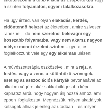
elköteleződni a több alkalmas csoportokba
vagy
a szintén
folyamatos, egyéni találkozásokra
.
Ha úgy érzed, van olyan
elakadás, kérdés,
eldöntendő helyzet
az életedben, amire szívesen
ránéznél – de
nem szeretnél belevágni egy
hosszabb folyamatba, vagy nem akarsz nagyon
mélyre menni érzelmi szinten
– gyere, és
foglalkozzunk vele egy
egy alkalmas
ülésen!
A művészetterápia eszközeivel, mint a
rajz, a
festés, vagy a zene, a különböző szövegek,
esetleg az asszociációs kártyák
bevonásával az
alkalom végére akár sokkal világosabb képet
kaphatsz arról, hogy hogyan állj hozzá ahhoz, ami
éppen foglalkoztat. Megnézzük, milyen akadályok,
kétségek állnak jelenleg az utadban – és milyen