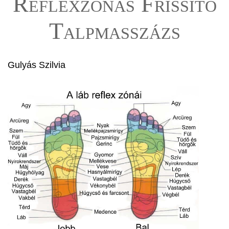
Reflexzónás Frissítő
Talpmasszázs
Gulyás Szilvia