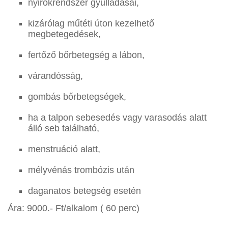
nyirokrendszer gyulladásai,
kizárólag műtéti úton kezelhető
megbetegedések,
fertőző bőrbetegség a lábon,
várandósság,
gombás bőrbetegségek,
ha a talpon sebesedés vagy varasodás alatt
álló seb található,
menstruáció alatt,
mélyvénás trombózis után
daganatos betegség esetén
Ára: 9000.- Ft/alkalom ( 60 perc)