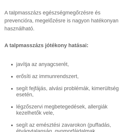
A talpmasszázs egészségmegőrzésre és
prevencióra, megelőzésre is nagyon hatékonyan
használható.
A talpmasszázs jótékony hatásai:
javítja az anyagcserét,
erősíti az immunrendszert,
segít fejfájás, alvási problémák, kimerültség
esetén,
légzőszervi megbetegedések, allergiák
kezelhetők vele,
segít az emésztési zavarokon (puffadás,
étvágytalanság, gyomorfájdalmak,