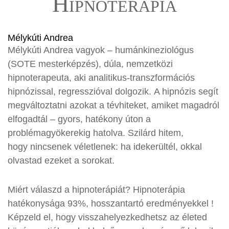
Hipnoterápia
Mélykúti Andrea
Mélykúti Andrea vagyok – humánkineziológus
(SOTE mesterképzés), dúla, nemzetközi
hipnoterapeuta, aki analitikus-transzformációs
hipnózissal, regresszióval dolgozik. A hipnózis segít
megváltoztatni azokat a tévhiteket, amiket magadról
elfogadtál – gyors, hatékony úton a
problémagyökerekig hatolva. Szilárd hitem,
hogy nincsenek véletlenek: ha idekerültél, okkal
olvastad ezeket a sorokat.
Miért válaszd a hipnoterápiát? Hipnoterápia
hatékonysága 93%, hosszantartó eredményekkel !
Képzeld el, hogy visszahelyezkedhetsz az életed