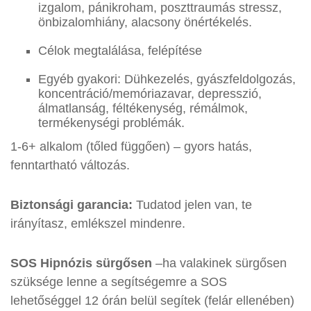
izgalom, pánikroham, poszttraumás stressz,
önbizalomhiány, alacsony önértékelés.​
Célok megtalálása, felépítése
Egyéb gyakori: Dühkezelés, gyászfeldolgozás,
koncentráció/memóriazavar, depresszió,
álmatlanság, féltékenység, rémálmok,
termékenységi problémák.​
1-6+ alkalom (tőled függően) – gyors hatás,
fenntartható változás.
Biztonsági garancia:
Tudatod jelen van, te
irányítasz, emlékszel mindenre.
SOS Hipnózis sürgősen
–ha valakinek sürgősen
szüksége lenne a segítségemre a SOS
lehetőséggel 12 órán belül segítek (felár ellenében)