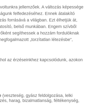
voltunkra jellemzőek. A változás képessége
zságunk felfedezéséhez. Ennek átalakító
 forrásává a világban. Ezt élhetjük át,
udatosító, belső munkában. Engem szívből
sérőként segíthessek a hozzám fordulóknak
gfogalmazott „torzítatlan létezésbe”,
 ahol az érzéseinkhez kapcsolódunk, azokon
e
(veszteség, gyász feldolgozása, lelki
zés, harag, bizalmatlanság, féltékenység,