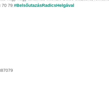
8 70 79
#BelsőutazásRadicsHelgával
3387079