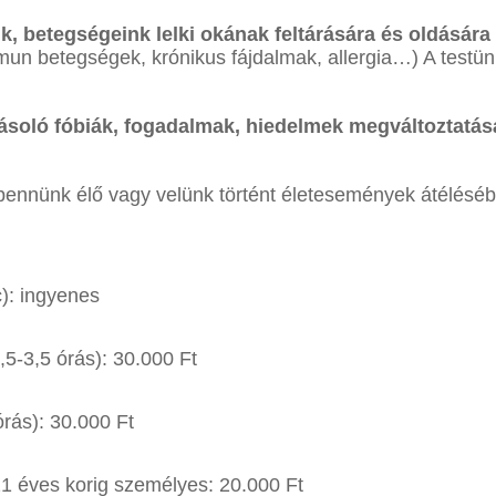
k, betegségeink lelki okának feltárására és oldására
mmun betegségek, krónikus fájdalmak, allergia…) A testün
lyásoló fóbiák, fogadalmak, hiedelmek megváltoztatás
ennünk élő vagy velünk történt életesemények átélésébő
): ingyenes
5-3,5 órás): 30.000 Ft
órás): 30.000 Ft
21 éves korig személyes: 20.000 Ft