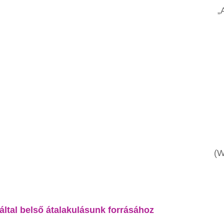
„
(W
által belső átalakulásunk forrásához