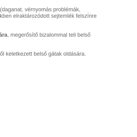
(daganat, vérnyomás problémák,
kben elraktározódott sejtemlék felszínre
ára
, megerősítő bizalommal teli belső
l keletkezett belső gátak oldására.