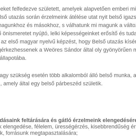
eket felfedezve született, amelyek alapvetően emberi mi
első utazás során érzelmeink átélése utat nyit belső iga
agunkhoz és másokhoz, s válhatunk mi magunk a változás
lő önismeretet nyújtó, lelki képességeinket erősítő és t
em az első magyar nyelvű képzést, hogy Belső utazás kí
érkezhessenek a Weöres Sándor által oly gyönyörűen me
állapotába.
 vagy szükség esetén több alkalomból álló belső munka,
, amely által egy belső párbeszéd születik.
adásaink feltárására és gátló érzelmeink elengedésér
k elengedése, félelem, ürességérzés, kisebbrendűség ér
k, forrásunk megtapasztalására;