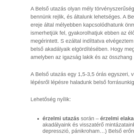
A Belső utazás olyan mély törvényszerűség
bennünk rejlik, és általunk lehetséges. A B
ereje által mélyebben kapcsolódhatunk önm
ismerhetjük fel, gyakorolhatjuk ebben az é
megérintett. S ezáltal indíttatva elvégezt
belső akadályaik elgördítésében. Hogy meg
amelyben az igazság lakik és az összhang 
A Belső utazás egy 1,5-3,5 órás egyszeri,
lépésről lépésre haladunk belső forrásunkig
Lehetőség nyílik:
érzelmi utazás
során –
érzelmi elak
akadályaink és visszatérő mintázatain
depresszió, pánikroham…) Belső erőn