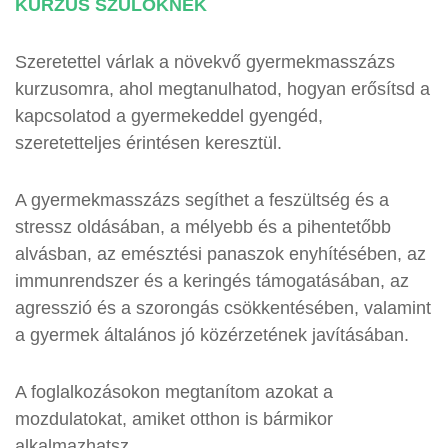
KURZUS SZÜLŐKNEK
Szeretettel várlak a növekvő gyermekmasszázs
kurzusomra, ahol megtanulhatod, hogyan erősítsd a
kapcsolatod a gyermekeddel gyengéd,
szeretetteljes érintésen keresztül.
A gyermekmasszázs segíthet a feszültség és a
stressz oldásában, a mélyebb és a pihentetőbb
alvásban, az emésztési panaszok enyhítésében, az
immunrendszer és a keringés támogatásában, az
agresszió és a szorongás csökkentésében, valamint
a gyermek általános jó közérzetének javításában.
A foglalkozásokon megtanítom azokat a
mozdulatokat, amiket otthon is bármikor
alkalmazhatsz.