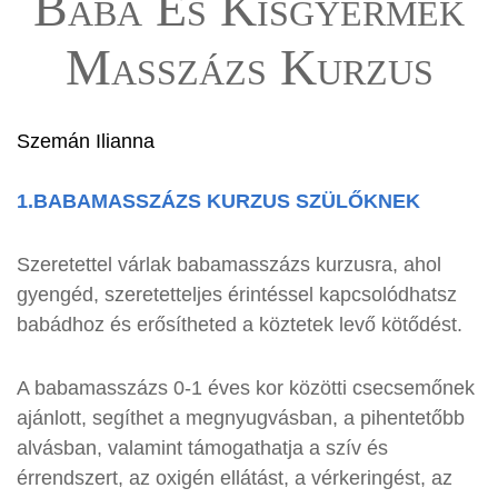
Baba És Kisgyermek
Masszázs Kurzus
Szemán Ilianna
1.BABAMASSZÁZS KURZUS SZÜLŐKNEK
Szeretettel várlak babamasszázs kurzusra, ahol
gyengéd, szeretetteljes érintéssel kapcsolódhatsz
babádhoz és erősítheted a köztetek levő kötődést.
A babamasszázs 0-1 éves kor közötti csecsemőnek
ajánlott, segíthet a megnyugvásban, a pihentetőbb
alvásban, valamint támogathatja a szív és
érrendszert, az oxigén ellátást, a vérkeringést, az