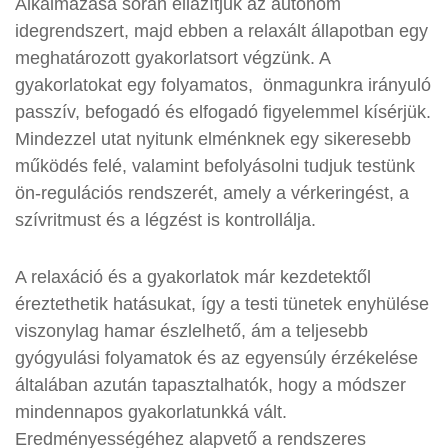
Alkalmazása során ellazítjuk az autonóm
idegrendszert, majd ebben a relaxált állapotban egy
meghatározott gyakorlatsort végzünk. A
gyakorlatokat egy folyamatos, önmagunkra irányuló
passzív, befogadó és elfogadó figyelemmel kísérjük.
Mindezzel utat nyitunk elménknek egy sikeresebb
működés felé, valamint befolyásolni tudjuk testünk
ön-regulációs rendszerét, amely a vérkeringést, a
szívritmust és a légzést is kontrollálja.
A relaxáció és a gyakorlatok már kezdetektől
éreztethetik hatásukat, így a testi tünetek enyhülése
viszonylag hamar észlelhető, ám a teljesebb
gyógyulási folyamatok és az egyensúly érzékelése
általában azután tapasztalhatók, hogy a módszer
mindennapos gyakorlatunkká vált.
Eredményességéhez alapvető a rendszeres