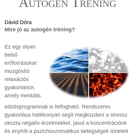
Autogén Tréning
Dávid Dóra
Mire jó az autogén tréning?
Ez egy olyan
belső
erőforrásokat
mozgósító
relaxációs
gyakorlatsor,
amely mentális
edzésprogramnak is felfogható. Rendszeres
gyakorlása hatékonyan segít megküzdeni a stressz
okozta negatív érzelmekkel, javul a koncentrációnk
és enyhíti a pszichoszomatikus betegségek tüneteit