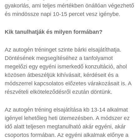
gyakorlás, ami teljes mértékben önállóan végezhető
és mindössze napi 10-15 percet vesz igénybe.
Kik tanulhatják és milyen formában?
Az autogén tréninget szinte bárki elsajátíthatja.
Döntésének megsegítéséhez a tanfolyamot
megelőzi egy egyéni ismerkedő konzultáció, ahol
közösen átbeszéljük kihívásait, kérdéseit és a
módszerrel kapcsolatos előzetes várakozásait is. A
részvételi elköteleződésről ezután döntünk.
Az autogén tréning elsajátítása kb 13-14 alkalmat
igényel lehetőleg heti ütemezésben. A módszer ez
idő alatt teljesen megtanulható akár egyéni, akár
csoportos formában. Az egyéni alkalmak előnye a