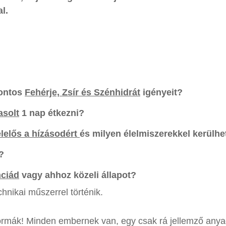
l.
pontos
Fehérje, Zsír és Szénhidrát
igényeit?
asolt
1 nap étkezni?
elelős a hízásodért
és milyen élelmiszerekkel kerülhe
?
nciád
vagy ahhoz közeli állapot?
nikai műszerrel történik.
ormák! Minden embernek van, egy csak rá jellemző anyag