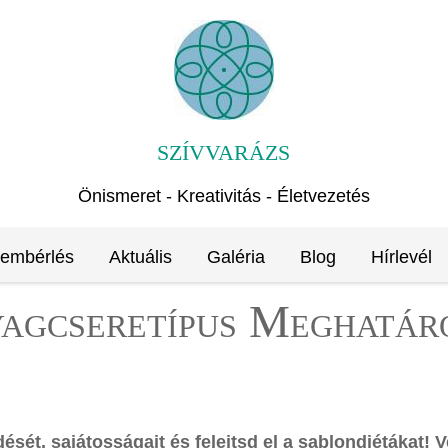
SZÍVVARÁZS
Önismeret - Kreativitás - Életvezetés
rembérlés
Aktuális
Galéria
Blog
Hírlevél
agcseretípus Meghatár
t, sajátosságait és felejtsd el a sablondiétákat! V