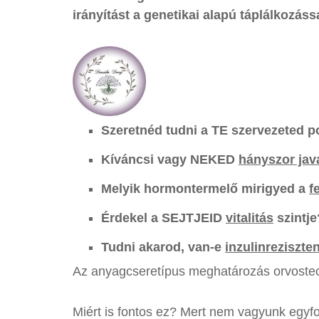
irányítást a genetikai alapú táplálkozássa
Szeretnéd tudni a TE szervezeted 
Kíváncsi vagy NEKED
hányszor jav
Melyik hormontermelő mirigyed a
f
Érdekel a SEJTJEID
vitalitás
szintje
Tudni akarod, van-e
inzulinreziszte
Az anyagcseretípus meghatározás orvostech
Miért is fontos ez? Mert nem vagyunk egyf