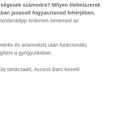
szségesek számodra? Milyen élelmiszerek
an javasolt fogyasztanod fehérjében,
, mindenképp érdemes ismerned az
lmérés és anamnézis után funkcionális
egíteni a gyógyulásban.
úly tanácsadó, Access Bars kezelő