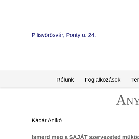
Pilisvörösvár, Ponty u. 24.
Rólunk
Foglalkozások
Te
Any
Kádár Anikó
Ismerd meg a SAJÁT szervezeted működésé