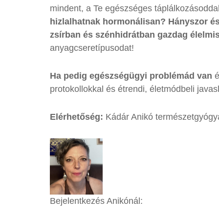
mindent, a Te egészséges táplálkozásoddal
hizlalhatnak hormonálisan? Hányszor é
zsírban és szénhidrátban gazdag élelmi
anyagcseretípusodat!
Ha pedig egészségügyi problémád van
é
protokollokkal és étrendi, életmódbeli java
Elérhetőség:
Kádár Anikó természetgyógyá
Bejelentkezés Anikónál: