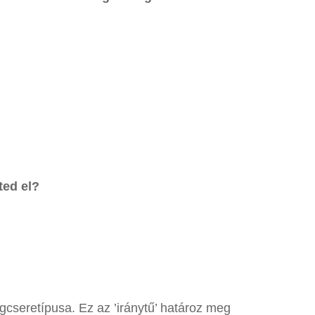
ted el?
cseretípusa. Ez az ’iránytű’ határoz meg