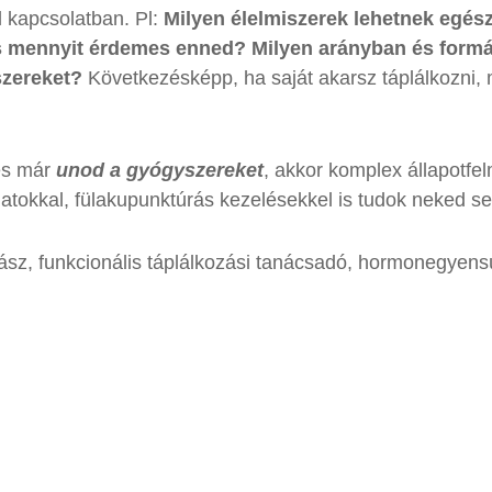
 kapcsolatban. Pl:
Milyen élelmiszerek lehetnek egé
s mennyit érdemes enned? Milyen arányban és formáb
szereket?
Következésképp, ha saját akarsz táplálkozni
s már
unod a gyógyszereket
, akkor komplex állapotfe
slatokkal, fülakupunktúrás kezelésekkel is tudok neked s
sz, funkcionális táplálkozási tanácsadó, hormonegyens