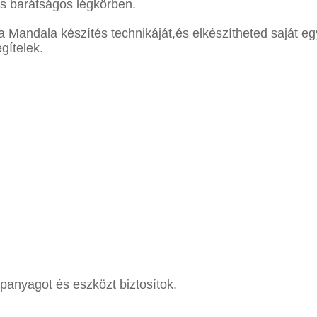
es barátságos légkörben.
a Mandala készítés technikáját,és elkészítheted saját 
gítelek.
panyagot és eszközt biztosítok.