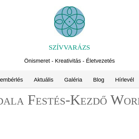
SZÍVVARÁZS
Önismeret - Kreativitás - Életvezetés
rembérlés
Aktuális
Galéria
Blog
Hírlevél
ala Festés-Kezdő Wor