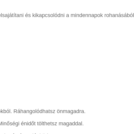
 elsajátítani és kikapcsolódni a mindennapok rohanásábó
okból. Ráhangolódhatsz önmagadra.
Minőségi énidőt tölthetsz magaddal.