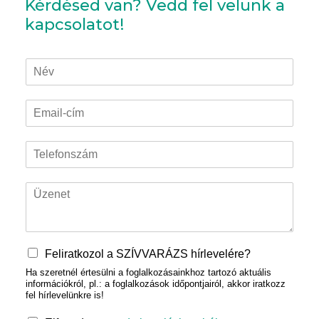
Kérdésed van? Vedd fel velünk a
kapcsolatot!
N
é
v
E
*
m
a
T
i
e
l
l
-
Ü
e
c
z
f
í
e
o
m
n
n
*
e
s
Feliratkozol a SZÍVVARÁZS hírlevelére?
t
z
Ha szeretnél értesülni a foglalkozásainkhoz tartozó aktuális
*
á
információkról, pl.: a foglalkozások időpontjairól, akkor iratkozz
m
fel hírlevelünkre is!