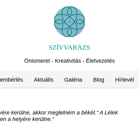
SZÍVVARÁZS
Önismeret - Kreativitás - Életvezetés
rembérlés
Aktuális
Galéria
Blog
Hírlevél
yére kerülne, akkor meglelném a békét.” A Lélek
en a helyére kerülne.”