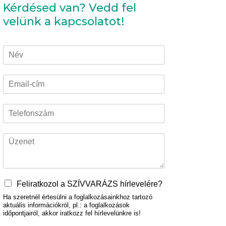
Kérdésed van? Vedd fel
velünk a kapcsolatot!
N
é
v
E
*
m
a
T
i
e
l
l
-
Ü
e
c
z
f
í
e
o
m
n
n
*
e
s
Feliratkozol a SZÍVVARÁZS hírlevelére?
t
z
Ha szeretnél értesülni a foglalkozásainkhoz tartozó
*
á
aktuális információkról, pl.: a foglalkozások
m
időpontjairól, akkor iratkozz fel hírlevelünkre is!