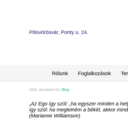
Pilisvörösvár, Ponty u. 24.
Rólunk
Foglalkozások
Te
2020. december 02 |
Blog
„Az Ego így szól: „ha egyszer minden a hel
így szól: ha meglelném a békét, akkor mind
(Marianne Williamson)